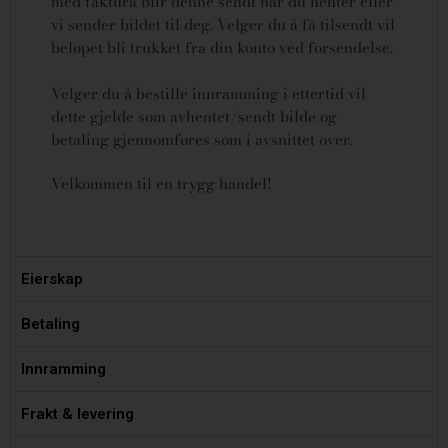
med faktura blir denne sendt når du henter eller
vi sender bildet til deg. Velger du å få tilsendt vil
beløpet bli trukket fra din konto ved forsendelse.
Velger du å bestille innramming i ettertid vil
dette gjelde som avhentet/sendt bilde og
betaling gjennomføres som i avsnittet over.
Velkommen til en trygg handel!
Eierskap
Betaling
Innramming
Frakt & levering