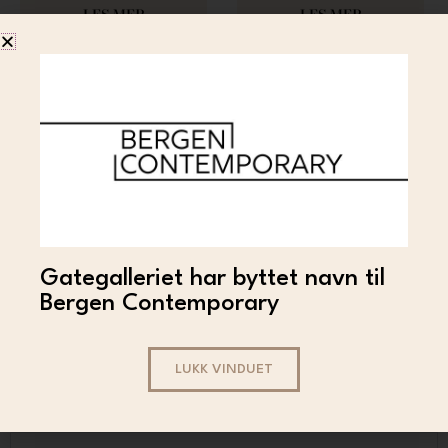
128 000
LES MER
LES MER
Gategalleriet har byttet navn til
MA$ARATI
Bergen Contemporary
Masarati – Untitled
9 999
LES MER
LUKK VINDUET