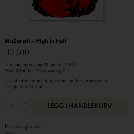
Ma$arati – High in Hell
15 500
Tilgjengelig onsdag 29. juni kl. 12:00
Pris: 15 500 kr + 5% kunstavgift
Det vil være mulig å kjøpe denne under vernissagen i
Grieghallen 24. juni
LEGG I HANDLEKURV
Produksjonsår