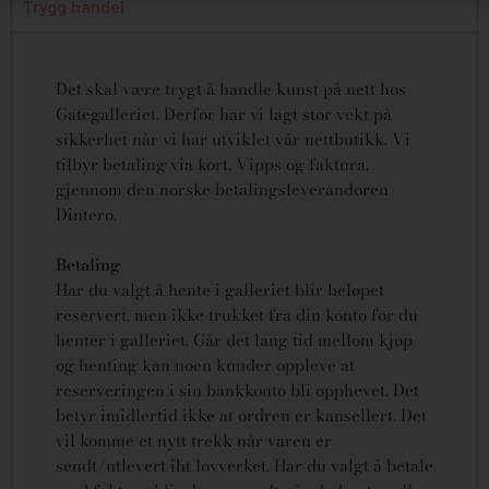
Trygg handel
Det skal være trygt å handle kunst på nett hos
Gategalleriet. Derfor har vi lagt stor vekt på
sikkerhet når vi har utviklet vår nettbutikk. Vi
tilbyr betaling via kort, Vipps og faktura,
gjennom den norske betalingsleverandøren
Dintero.
Betaling
Har du valgt å hente i galleriet blir beløpet
reservert, men ikke trukket fra din konto før du
henter i galleriet. Går det lang tid mellom kjøp
og henting kan noen kunder oppleve at
reserveringen i sin bankkonto bli opphevet. Det
betyr imidlertid ikke at ordren er kansellert.
Det
vil komme et nytt trekk når varen er
sendt/utlevert iht lovverket.
Har du valgt å betale