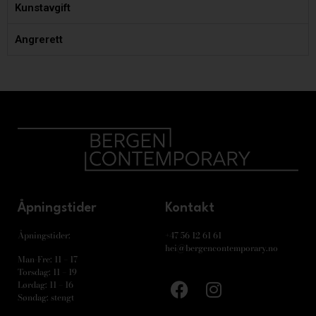
Kunstavgift
Angrerett
Åpningstider
Kontakt
Åpningstider:
+47 56 12 61 61
hei@bergencontemporary.no
Man-Fre: 11 – 17
Torsdag: 11 – 19
Lørdag: 11 – 16
Søndag: stengt