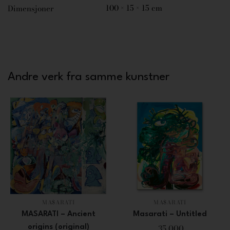
100 × 15 × 15 cm
Dimensjoner
Andre verk fra samme kunstner
MA$ARATI
MA$ARATI
MASARATI – Ancient
Masarati – Untitled
35 000
origins (original)