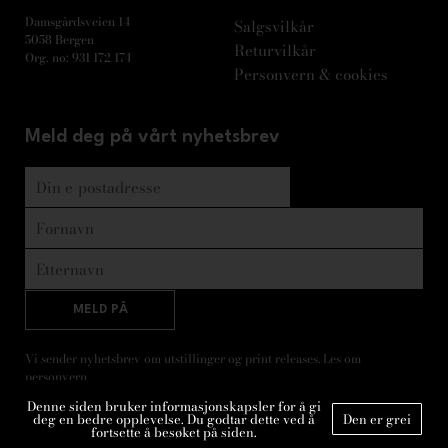
Damsgårdsveien 14
Salgsvilkår
5058 Bergen
Returvilkår
Org. no: 931 172 174
Personvern & cookies
Meld deg på vårt nyhetsbrev
MELD PÅ
Vi sender nyhetsbrev om utstillinger og print releases. Les om
personvern
.
Denne siden bruker informasjonskapsler for å gi
deg en bedre opplevelse. Du godtar dette ved å
Den er grei
fortsette å besøket på siden.