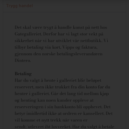
Trygg handel
Det skal være trygt å handle kunst på nett hos
Gategalleriet. Derfor har vi lagt stor vekt på
sikkerhet når vi har utviklet vår nettbutikk. Vi
tilbyr betaling via kort, Vipps og faktura,
gjennom den norske betalingsleverandøren
Dintero.
Betaling
Har du valgt å hente i galleriet blir beløpet
reservert, men ikke trukket fra din konto før du
henter i galleriet. Går det lang tid mellom kjøp
og henting kan noen kunder oppleve at
reserveringen i sin bankkonto bli opphevet. Det
betyr imidlertid ikke at ordren er kansellert.
Det
vil komme et nytt trekk når varen er
sendt/utlevert iht lovverket.
Har du valgt å betale