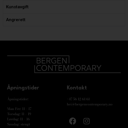
Kunstavgift
Angrerett
Åpningstider
Kontakt
Åpningstider:
+47 56 12 61 61
hei@bergencontemporary.no
Man-Fre: 11 – 17
Torsdag: 11 – 19
Lørdag: 11 – 16
Søndag: stengt