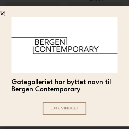
128 000
LES MER
LES MER
Gategalleriet har byttet navn til
MA$ARATI
Bergen Contemporary
Masarati – Untitled
9 999
LES MER
LUKK VINDUET